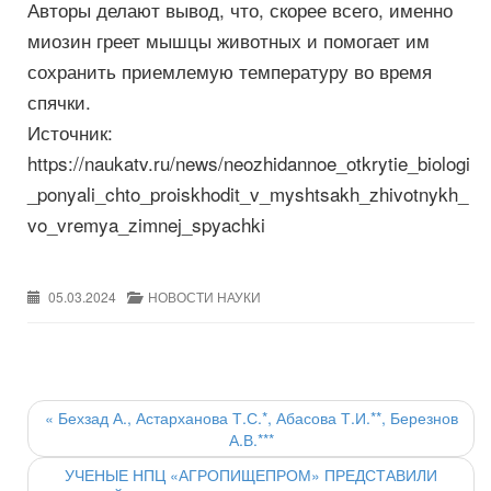
Авторы делают вывод, что, скорее всего, именно
миозин греет мышцы животных и помогает им
сохранить приемлемую температуру во время
спячки.
Источник:
https://naukatv.ru/news/neozhidannoe_otkrytie_biologi
_ponyali_chto_proiskhodit_v_myshtsakh_zhivotnykh_
vo_vremya_zimnej_spyachki
05.03.2024
НОВОСТИ НАУКИ
Post
navigation
«
Бехзад А., Астарханова Т.С.*, Абасова Т.И.**, Березнов
А.В.***
УЧЕНЫЕ НПЦ «АГРОПИЩЕПРОМ» ПРЕДСТАВИЛИ