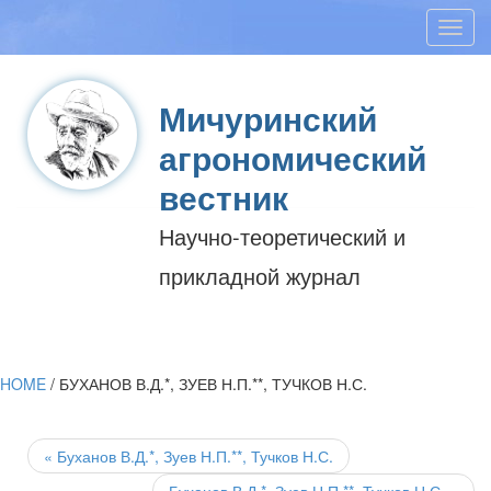
Toggl
navig
Мичуринский
агрономический
вестник
Научно-теоретический и
прикладной журнал
HOME
/
БУХАНОВ В.Д.*, ЗУЕВ Н.П.**, ТУЧКОВ Н.С.
Post
navigation
«
Буханов В.Д.*, Зуев Н.П.**, Тучков Н.С.