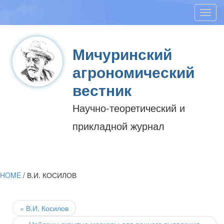
Toggl
navig
Мичуринский
агрономический
вестник
Научно-теоретический и
прикладной журнал
HOME
/
В.И. КОСИЛОВ
Post
navigation
«
В.И. Косилов