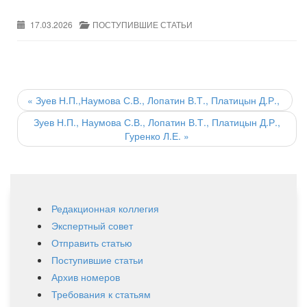
17.03.2026
ПОСТУПИВШИЕ СТАТЬИ
Post
navigation
«
Зуев Н.П.,Наумова С.В., Лопатин В.Т., Платицын Д.Р.,
Зуев Н.П., Наумова С.В., Лопатин В.Т., Платицын Д.Р.,
Гуренко Л.Е.
»
Редакционная коллегия
Экспертный совет
Отправить статью
Поступившие статьи
Архив номеров
Требования к статьям