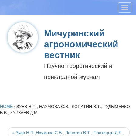
Toggl
navig
Мичуринский
агрономический
вестник
Научно-теоретический и
прикладной журнал
HOME
/
ЗУЕВ Н.П., НАУМОВА С.В., ЛОПАТИН В.Т., ГУДЫМЕНКО
В.В., КУРЗАЕВ Д.М.
Post
navigation
«
Зуев Н.П.,Наумова С.В., Лопатин В.Т., Платицын Д.Р.,