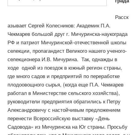
града
Расск
азывает Сергей Колесников: Академик П.А.
Чекмарев большой друг г. Мичуринска-наукограда
РФ и патриот Мичуринской-отечественной школы
селекции, пропагандист Великого нашего ученого-
селекционера И.В. Мичурина. Так, однажды в
ходе одной из поездок в южный регион страны,
где много садов и предприятий по переработке
плодоовощного сырья, (когда еще П.А. Чекмарев
работал в Министерстве сельского хозяйства),
руководители предприятия обратились к Петру
Александровичу с настойчивым предложением
перенести Всероссийскую выставку «День
Садовода» из Мичуринска на Юг страны. Просьбу
обосновали тем, что в Мичуринске мало садов, а у