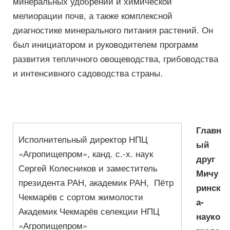
минеральных удобрений и химической
мелиорации почв, а также комплексной
диагностике минерального питания растений. Он
был инициатором и руководителем программ
развития тепличного овощеводства, грибоводства
и интенсивного садоводства страны.
Главн
Исполнительный директор НПЦ
ый
«Агропищепром», канд. с.-х. наук
друг
Сергей Колесников и заместитель
Мичу
президента РАН, академик РАН, Пётр
ринск
Чекмарёв с сортом жимолости
а-
Академик Чекмарёв селекции НПЦ
науко
«Агропищепром»