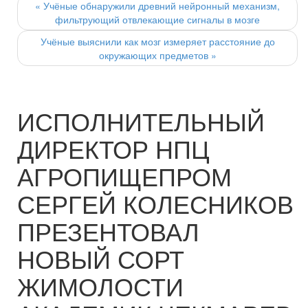
navigation
«
Учёные обнаружили древний нейронный механизм,
фильтрующий отвлекающие сигналы в мозге
Учёные выяснили как мозг измеряет расстояние до
окружающих предметов
»
ИСПОЛНИТЕЛЬНЫЙ
ДИРЕКТОР НПЦ
АГРОПИЩЕПРОМ
СЕРГЕЙ КОЛЕСНИКОВ
ПРЕЗЕНТОВАЛ
НОВЫЙ СОРТ
ЖИМОЛОСТИ