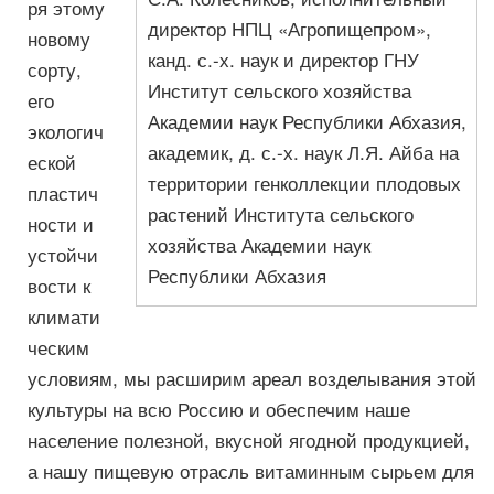
ря этому
директор НПЦ «Агропищепром»,
новому
канд. с.-х. наук и директор ГНУ
сорту,
Институт сельского хозяйства
его
Академии наук Республики Абхазия,
экологич
академик, д. с.-х. наук Л.Я. Айба на
еской
территории генколлекции плодовых
пластич
растений Института сельского
ности и
хозяйства Академии наук
устойчи
Республики Абхазия
вости к
климати
ческим
условиям, мы расширим ареал возделывания этой
культуры на всю Россию и обеспечим наше
население полезной, вкусной ягодной продукцией,
а нашу пищевую отрасль витаминным сырьем для