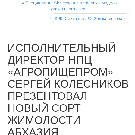
navigation
«
Специалисты КФУ создали цифровую модель
уникального озера
К.Ж. Сейтбаев , Ж. Ходжаниязова
»
ИСПОЛНИТЕЛЬНЫЙ
ДИРЕКТОР НПЦ
«АГРОПИЩЕПРОМ»
СЕРГЕЙ КОЛЕСНИКОВ
ПРЕЗЕНТОВАЛ
НОВЫЙ СОРТ
ЖИМОЛОСТИ
АБХАЗИЯ