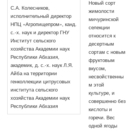
Новый сорт
С.А. Колесников,
жимолости
исполнительный директор
мичуринской
НПЦ «Агропищепром», канд.
селекции
с.-х. наук и директор ГНУ
относится к
Институт сельского
десертным
хозяйства Академии наук
сортам с новым
Республики Абхазия,
фруктовым
академик, д. с.-х. наук Л.Я.
вкусом,
Айба на территории
несвойственны
генколлекции цитрусовых
м этой
института сельского
культуре, и
хозяйства Академии наук
совершенно без
Республики Абхазия
кислоты и
горечи. Вес
одной ягоды