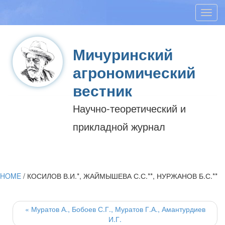
Toggl
navig
Мичуринский
агрономический
вестник
Научно-теоретический и
прикладной журнал
HOME
/
КОСИЛОВ В.И.*, ЖАЙМЫШЕВА С.С.**, НУРЖАНОВ Б.С.**
Post
navigation
«
Муратов А., Бобоев С.Г., Муратов Г.А., Амантурдиев
И.Г.