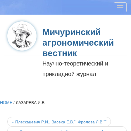
Toggl
navig
Мичуринский
агрономический
вестник
Научно-теоретический и
прикладной журнал
HOME
/
ЛАЗАРЕВА И.В.
Post
navigation
«
Плескацевич Р.И., Васеха Е.В.*, Фролова Л.В.**