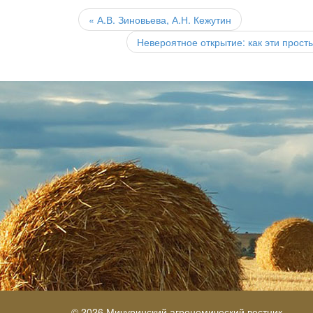
Post
navigation
«
А.В. Зиновьева, А.Н. Кежутин
Невероятное открытие: как эти прос
© 2026 Мичуринский агрономический вестник