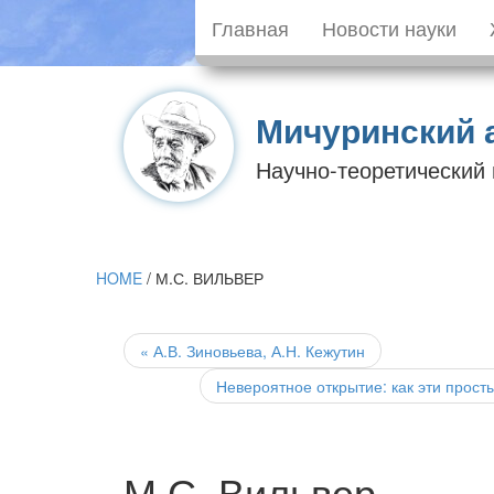
Главная
Новости науки
Мичуринский 
Научно-теоретический
HOME
/
М.С. ВИЛЬВЕР
Post
navigation
«
А.В. Зиновьева, А.Н. Кежутин
Невероятное открытие: как эти прос
М.С. Вильвер