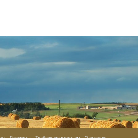
кты
Реквизиты
Требования к статьям
О журнале