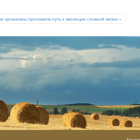
тые организмы проложили путь к эволюции сложной жизни
»
Конта