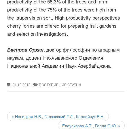
productivity of the 58,3% of the trees and farm
productivity of the 75% of the trees were high from
the supervision sort. High productivity perspectives
cherry forms are offered for preparing fruit gardens
and selection investigations.
доктор философии по аграрным
Багиров Орхан
,
наукам, доцент Нахчыванского Отделения
Национальной Академии Наук Азербайджана
01.10.2018
ПОСТУПИВШИЕ СТАТЬИ
Post
navigation
«
Новицкая Н.В., Гадзовский Г.Л., Корнийчук Е.Н.
Елеусизова А.Т., Голда О.Ю.
»