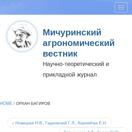
Toggl
navig
Мичуринский
агрономический
вестник
Научно-теоретический и
прикладной журнал
HOME
/
ОРХАН БАГИРОВ
Post
navigation
«
Новицкая Н.В., Гадзовский Г.Л., Корнийчук Е.Н.