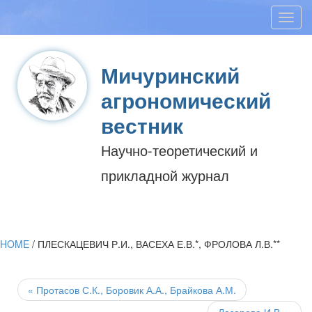
Toggl
navig
Мичуринский
агрономический
вестник
Научно-теоретический и
прикладной журнал
HOME
/
ПЛЕСКАЦЕВИЧ Р.И., ВАСЕХА Е.В.*, ФРОЛОВА Л.В.**
Post
navigation
«
Протасов С.К., Боровик А.А., Брайкова А.М.