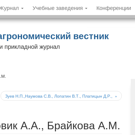
Журнал
Учебные заведения
Конференции
агрономический вестник
 и прикладной журнал
.М.
Зуев Н.П.,Наумова С.В., Лопатин В.Т., Платицын Д.Р.,
»
вик А.А., Брайкова А.М.