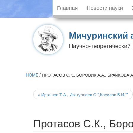
Главная
Новости науки
Мичуринский 
Научно-теоретический
HOME
/
ПРОТАСОВ С.К., БОРОВИК А.А., БРАЙКОВА А
Post
navigation
«
Иргашев Т.А., Изатуллоев С.*,Косилов В.И.**
Протасов С.К., Боро