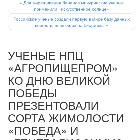
navigation
«
Для выращивания бананов мичуринские учёные
применили «искусственное солнце»
Российские ученые создали первую в мире базу данных
веществ, влияющих на биоритмы
»
УЧЕНЫЕ НПЦ
«АГРОПИЩЕПРОМ»
КО ДНЮ ВЕЛИКОЙ
ПОБЕДЫ
ПРЕЗЕНТОВАЛИ
СОРТА ЖИМОЛОСТИ
«ПОБЕДА» И