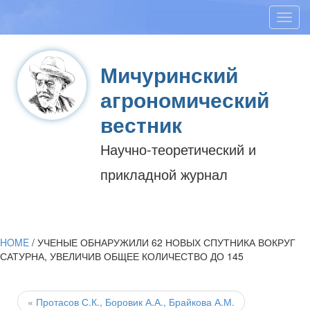
Toggl
navig
Мичуринский
агрономический
вестник
Научно-теоретический и
прикладной журнал
HOME
/
УЧЕНЫЕ ОБНАРУЖИЛИ 62 НОВЫХ СПУТНИКА ВОКРУГ
САТУРНА, УВЕЛИЧИВ ОБЩЕЕ КОЛИЧЕСТВО ДО 145
Post
navigation
«
Протасов С.К., Боровик А.А., Брайкова А.М.