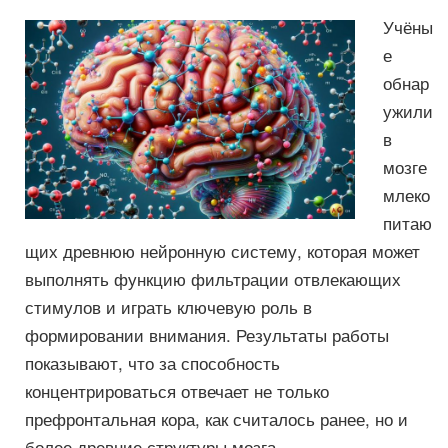
Учёны
е
обнар
ужили
в
мозге
млеко
питаю
щих древнюю нейронную систему, которая может
выполнять функцию фильтрации отвлекающих
стимулов и играть ключевую роль в
формировании внимания. Результаты работы
показывают, что за способность
концентрироваться отвечает не только
префронтальная кора, как считалось ранее, но и
более древние структуры мозга,