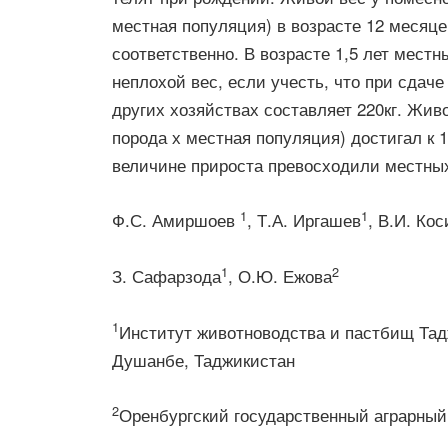
местная популяция) в возрасте 12 месяц
соответственно. В возрасте 1,5 лет местн
неплохой вес, если учесть, что при сдаче
других хозяйствах составляет 220кг. Жив
порода х местная популяция) достигал к 1,
величине прироста превосходили местных с
1
1
Ф.С. Амиршоев
, Т.А. Иргашев
, В.И. Ко
1
2
З. Сафарзода
, О.Ю. Ежова
1
Институт животноводства и пастбищ Тад
Душанбе, Таджикистан
2
Оренбургский государственный аграрный 