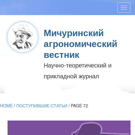
Toggl
navig
Мичуринский
агрономический
вестник
Научно-теоретический и
прикладной журнал
HOME
/
ПОСТУПИВШИЕ СТАТЬИ
/
PAGE 72