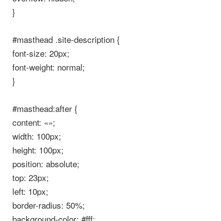
}
#masthead .site-description {
font-size: 20px;
font-weight: normal;
}
#masthead:after {
content: «»;
width: 100px;
height: 100px;
position: absolute;
top: 23px;
left: 10px;
border-radius: 50%;
background-color: #fff;