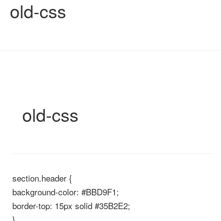
old-css
old-css
section.header {
background-color: #BBD9F1;
border-top: 15px solid #35B2E2;
}