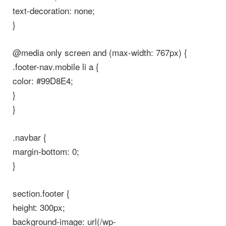
text-decoration: none;
}
@media only screen and (max-width: 767px) {
.footer-nav.mobile li a {
color: #99D8E4;
}
}
.navbar {
margin-bottom: 0;
}
section.footer {
height: 300px;
background-image: url(/wp-