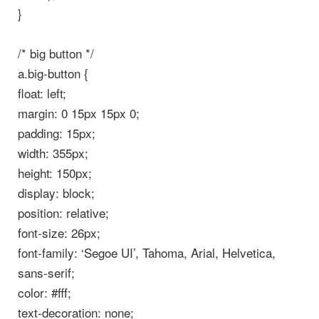
}
/* big button */
a.big-button {
float: left;
margin: 0 15px 15px 0;
padding: 15px;
width: 355px;
height: 150px;
display: block;
position: relative;
font-size: 26px;
font-family: ‘Segoe UI’, Tahoma, Arial, Helvetica,
sans-serif;
color: #fff;
text-decoration: none;