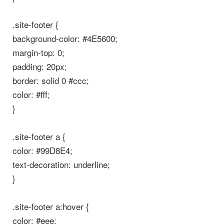
.site-footer {
background-color: #4E5600;
margin-top: 0;
padding: 20px;
border: solid 0 #ccc;
color: #fff;
}
.site-footer a {
color: #99D8E4;
text-decoration: underline;
}
.site-footer a:hover {
color: #eee;