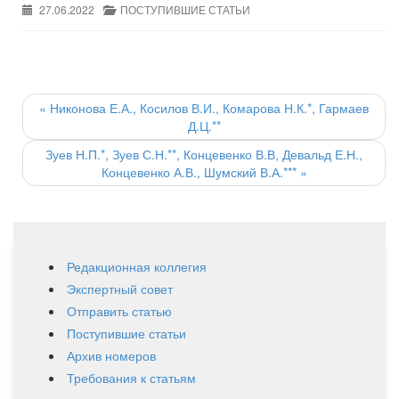
27.06.2022
ПОСТУПИВШИЕ СТАТЬИ
Post
navigation
«
Никонова Е.А., Косилов В.И., Комарова Н.К.*, Гармаев
Д.Ц.**
Зуев Н.П.*, Зуев С.Н.**, Концевенко В.В, Девальд Е.Н.,
Концевенко А.В., Шумский В.А.***
»
Редакционная коллегия
Экспертный совет
Отправить статью
Поступившие статьи
Архив номеров
Требования к статьям