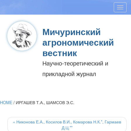
Toggl
navig
Мичуринский
агрономический
вестник
Научно-теоретический и
прикладной журнал
HOME
/
ИРГАШЕВ Т.А., ШАМСОВ Э.С.
Post
navigation
«
Никонова Е.А., Косилов В.И., Комарова Н.К.*, Гармаев
Д.Ц.**