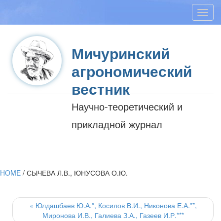
Toggl
navig
Мичуринский
агрономический
вестник
Научно-теоретический и
прикладной журнал
HOME
/
СЫЧЕВА Л.В., ЮНУСОВА О.Ю.
Post
navigation
«
Юлдашбаев Ю.А.*, Косилов В.И., Никонова Е.А.**,
Миронова И.В., Галиева З.А., Газеев И.Р.***