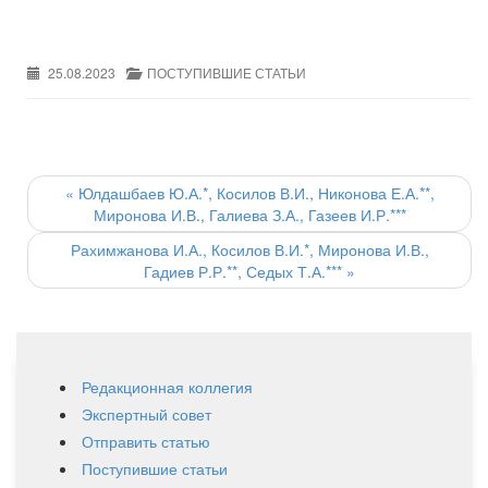
25.08.2023
ПОСТУПИВШИЕ СТАТЬИ
Post
navigation
«
Юлдашбаев Ю.А.*, Косилов В.И., Никонова Е.А.**,
Миронова И.В., Галиева З.А., Газеев И.Р.***
Рахимжанова И.А., Косилов В.И.*, Миронова И.В.,
Гадиев Р.Р.**, Седых Т.А.***
»
Редакционная коллегия
Экспертный совет
Отправить статью
Поступившие статьи