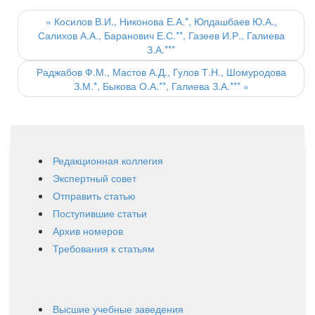
Post
navigation
«
Косилов В.И., Никонова Е.А.*, Юлдашбаев Ю.А.,
Салихов А.А., Баранович Е.С.**, Газеев И.Р., Галиева
З.А.***
Раджабов Ф.М., Мастов А.Д., Гулов Т.Н., Шомуродова
З.М.*, Быкова О.А.**, Галиева З.А.***
»
Редакционная коллегия
Экспертный совет
Отправить статью
Поступившие статьи
Архив номеров
Требования к статьям
Высшие учебные заведения