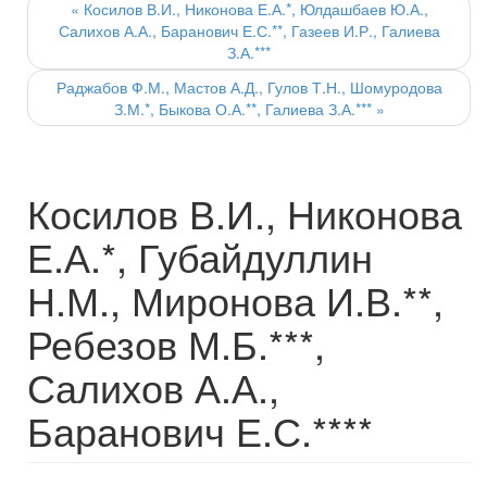
navigation
«
Косилов В.И., Никонова Е.А.*, Юлдашбаев Ю.А.,
Салихов А.А., Баранович Е.С.**, Газеев И.Р., Галиева
З.А.***
Раджабов Ф.М., Мастов А.Д., Гулов Т.Н., Шомуродова
З.М.*, Быкова О.А.**, Галиева З.А.***
»
Косилов В.И., Никонова
Е.А.*, Губайдуллин
Н.М., Миронова И.В.**,
Ребезов М.Б.***,
Салихов А.А.,
Баранович Е.С.****