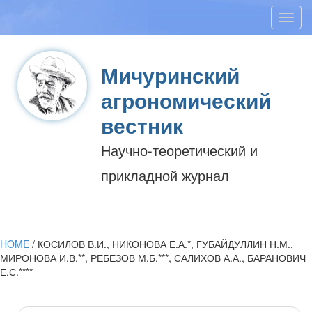
Toggl
navig
Мичуринский
агрономический
вестник
Научно-теоретический и
прикладной журнал
HOME
/
КОСИЛОВ В.И., НИКОНОВА Е.А.*, ГУБАЙДУЛЛИН Н.М.,
МИРОНОВА И.В.**, РЕБЕЗОВ М.Б.***, САЛИХОВ А.А., БАРАНОВИЧ
Е.С.****
Post